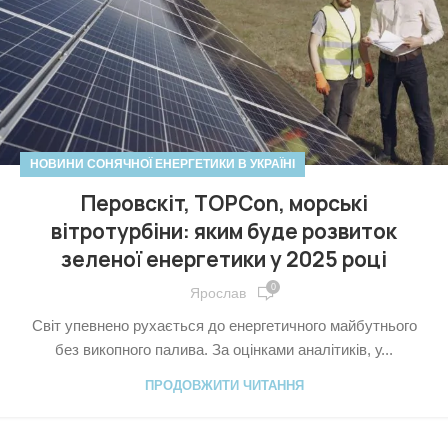
НОВИНИ СОНЯЧНОЇ ЕНЕРГЕТИКИ В УКРАЇНІ
Перовскіт, TOPCon, морські
вітротурбіни: яким буде розвиток
зеленої енергетики у 2025 році
0
Ярослав
Світ упевнено рухається до енергетичного майбутнього
без викопного палива. За оцінками аналітиків, у...
ПРОДОВЖИТИ ЧИТАННЯ