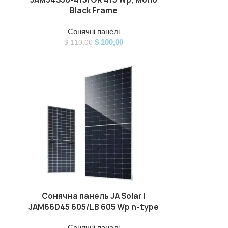
Black Frame
Сонячні панелі
$
100,00
$
110,00
Сонячна панель JA Solar |
ДОДАТИ В КОШИК
JAM66D45 605/LB 605 Wp n-type
Сонячні панелі