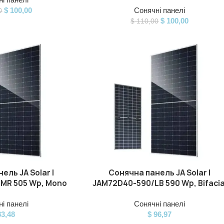
$
100,00
Сонячні панелі
0
$
100,00
$
110,00
ель JA Solar |
Сонячна панель JA Solar |
ДОДАТИ В КОШИК
MR 505 Wp, Mono
JAM72D40-590/LB 590 Wp, Bifacia
і панелі
Сонячні панелі
3,48
$
96,97