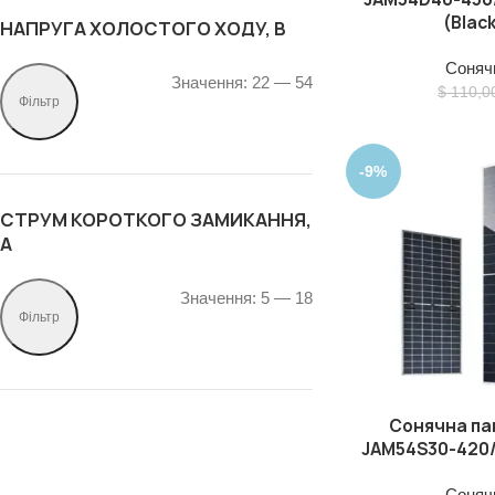
(Blac
НАПРУГА ХОЛОСТОГО ХОДУ, В
Сонячн
Значення:
22
—
54
$
110,0
Фільтр
-9%
СТРУМ КОРОТКОГО ЗАМИКАННЯ,
А
Значення:
5
—
18
Фільтр
Сонячна пан
ДОДАТИ В КОШИК
JAM54S30-420/
Сонячн