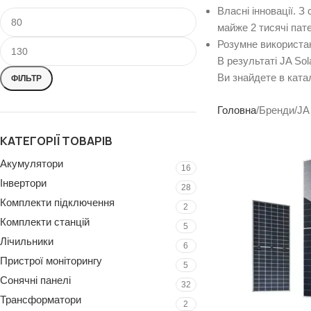
Власні інновації. 
майже 2 тисячі пате
Розумне використан
В результаті JA Sol
Ви знайдете в ката
ФІЛЬТР
Головна
Бренди
JA
КАТЕГОРІЇ ТОВАРІВ
Акумулятори
16
Інвертори
28
Комплекти підключення
2
Комплекти станцій
5
Лічильники
6
Пристрої моніторингу
5
Сонячні панелі
32
Трансформатори
2