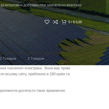
БЕЗКОШТОВНА ДОСТАВКА ПРИ ЗАМОВЛЕННІ МОНТАЖУ
0
/
$
0,00
СОНЯЧНІ ПАНЕЛІ
ТРАНСФОРМАТОРИ
2 Товаров
2 Товаров
чної «зеленої» електрики. Вона має прямі
о всьому світу, приблизно в 180 країн та
 й допомогли досягнути таких вражаючих