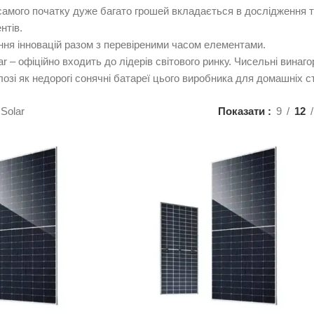
З самого початку дуже багато грошей вкладається в дослідження
нтів.
ня інновацій разом з перевіреними часом елементами.
ar – офіційно входить до лідерів світового ринку. Чисельні вина
лозі як недорогі сонячні батареї цього виробника для домашніх с
 Solar
Показати
9
12