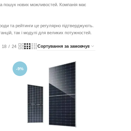
 та пошук нових можливостей. Компанія має
городи та рейтинги це регулярно підтверджують.
танцій, так і модулі для великих потужностей.
18
24
-9%