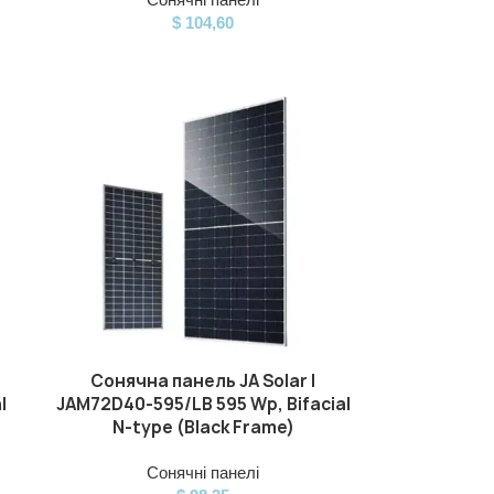
$
104,60
Сонячна панель JA Solar |
ДОДАТИ В КОШИК
l
JAM72D40-595/LB 595 Wp, Bifacial
N-type (Black Frame)
Сонячні панелі