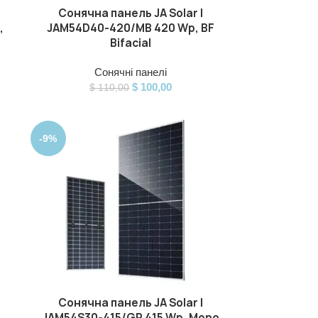
Сонячна панель JA Solar |
ДОДАТИ В КОШИК
,
JAM54D40-420/MB 420 Wp, BF
Bifacial
Сонячні панелі
$
100,00
$
110,00
-9%
Сонячна панель JA Solar |
ДОДАТИ В КОШИК
JAM54S30-415/GR 415 Wp, Mono