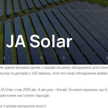
КОНТАКТИ
JA Solar
НЯ
КОМПЛЕКТИ СТАНЦІЙ
ЛІЧИЛЬНИКИ
ПРИСТРОЇ МОНІТОРИНГУ
5
6
5
3
вже давно визнана одним з лідерів на ринку обладнання для соня
ицтва та дилерів у 135 країнах. Але постачає обладнання майже п
JA Solar став 2005 рік. А місцем – Китай. Основні переваги, що
користання наступних підходів:
е строгим контролем якості.