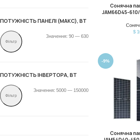
Сонячна пан
ДОДАТИ В КОШИК
JAM66D45-610/
ПОТУЖНІСТЬ ПАНЕЛІ (МАКС), ВТ
Сонячн
$
1
Значення:
90
—
630
Фільтр
-9%
ПОТУЖНІСТЬ ІНВЕРТОРА, ВТ
Значення:
5000
—
150000
Фільтр
Сонячна пан
ДОДАТИ В КОШИК
JAM54D40-450