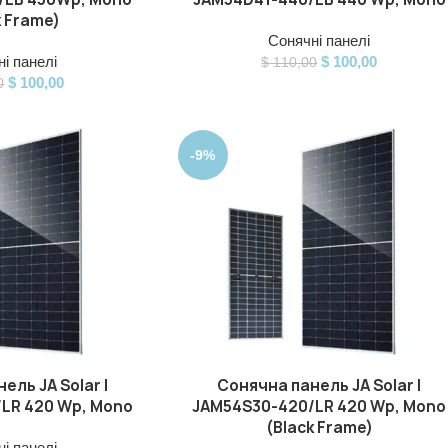
k Frame)
Сонячні панелі
і панелі
$
100,00
$
110,00
$
100,00
0
-9%
ель JA Solar |
Сонячна панель JA Solar |
ДОДАТИ В КОШИК
LR 420 Wp, Mono
JAM54S30-420/LR 420 Wp, Mono
(Black Frame)
і панелі