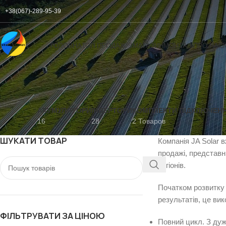
+38(067)-289-95-39
ГОЛОВНА
ТОП ПРОДАЖІВ
МАГАЗИН
МОНТАЖ
ПРО НАС
АКУМУЛЯТОРИ
ІНВЕРТОРИ
КОМПЛЕКТИ ПІДКЛЮЧЕН
16
28
2 Товаров
ШУКАТИ ТОВАР
Компанія JA Solar 
продажі, представн
регіонів.
Початком розвитку 
результатів, це ви
ФІЛЬТРУВАТИ ЗА ЦІНОЮ
Повний цикл. З дуж