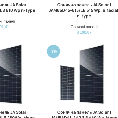
ель JA Solar |
Сонячна панель JA Solar |
ДОДАТИ В КОШИК
LB 610 Wp n-type
JAM66D45-615/LB 615 Wp, Bifacial
n-type
і панелі
01,41
Сонячні панелі
$
108,67
-9%
ель JA Solar |
Сонячна панель JA Solar |
ДОДАТИ В КОШИК
/LB 450Wp, Mono
JAM54D41-440/LB 440 Wp, Mono