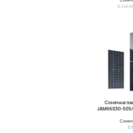
$
110,0
Сонячна пан
ДОДАТИ В КОШИК
JAM66S30-505/
Сонячн
$
8