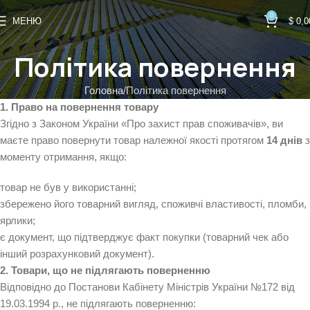
0
МЕНЮ
$
0,0
Політика повернення
Головна
Політика повернення
1. Право на повернення товару
Згідно з Законом України «Про захист прав споживачів», ви
маєте право повернути товар належної якості протягом
14 днів
з
моменту отримання, якщо:
товар не був у використанні;
збережено його товарний вигляд, споживчі властивості, пломби,
ярлики;
є документ, що підтверджує факт покупки (товарний чек або
інший розрахунковий документ).
2. Товари, що не підлягають поверненню
Відповідно до Постанови Кабінету Міністрів України №172 від
19.03.1994 р., не підлягають поверненню: