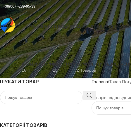
+38(067)-289-95-39
ГОЛОВНА
ТОП ПРОДАЖІВ
МАГАЗИН
МОНТАЖ
ПРО НАС
АКУМУЛЯТОРИ
ІНВЕРТОРИ
КОМПЛЕКТИ ПІДКЛЮЧЕН
16
28
2 Товаров
ШУКАТИ ТОВАР
Головна
Товар Поту
Товарів, відповідни
КАТЕГОРІЇ ТОВАРІВ