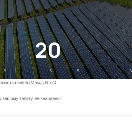
КОНТАКТИ
20
НЯ
КОМПЛЕКТИ СТАНЦІЙ
ЛІЧИЛЬНИКИ
ПРИСТРОЇ МОНІТОРИНГУ
5
6
5
3
жність панелі (Макс), Вт
20
х вашому запиту, не знайдено.