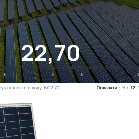
КОНТАКТИ
22,70
НЯ
КОМПЛЕКТИ СТАНЦІЙ
ЛІЧИЛЬНИКИ
ПРИСТРОЇ МОНІТОРИНГУ
5
6
5
3
уга холостого ходу, В
22,70
Показати
9
12