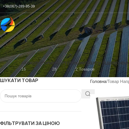
+38(067)-289-95-39
ГОЛОВНА
ТОП ПРОДАЖІВ
МАГАЗИН
МОНТАЖ
ПРО НАС
АКУМУЛЯТОРИ
ІНВЕРТОРИ
КОМПЛЕКТИ ПІДКЛЮЧЕН
16
28
2 Товаров
ШУКАТИ ТОВАР
Головна
Товар Напр
ФІЛЬТРУВАТИ ЗА ЦІНОЮ