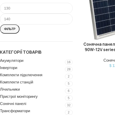
ФІЛЬТР
Сонячна панель
ДОДАТИ В КОШИК
90W-12V serie
КАТЕГОРІЇ ТОВАРІВ
Сонячн
Акумулятори
16
$
1
Інвертори
28
Комплекти підключення
2
Комплекти станцій
5
Лічильники
6
Пристрої моніторингу
5
Сонячні панелі
32
Трансформатори
2