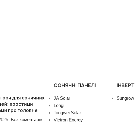
СОНЯЧНІ ПАНЕЛІ
ІНВЕР
тори для сонячних
JA Solar
Sungrow
лей: простими
Longi
ми про головне
Tongwei Solar
2025
Без коментарів
Victron Energy