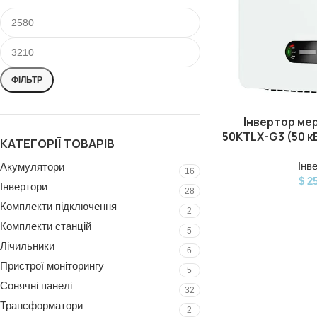
ФІЛЬТР
Інвертор мер
ДОДАТИ В КОШИК
50KTLX-G3 (50 кВ
КАТЕГОРІЇ ТОВАРІВ
Інв
Акумулятори
16
$
25
Інвертори
28
Комплекти підключення
2
Комплекти станцій
5
Лічильники
6
Пристрої моніторингу
5
Сонячні панелі
32
Трансформатори
2