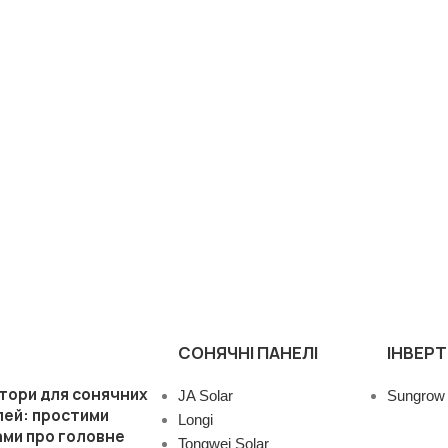
СОНЯЧНІ ПАНЕЛІ
ІНВЕР
тори для сонячних
JA Solar
Sungrow
лей: простими
Longi
ми про головне
Tongwei Solar