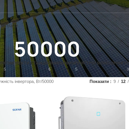
КОНТАКТИ
50000
НЯ
КОМПЛЕКТИ СТАНЦІЙ
ЛІЧИЛЬНИКИ
ПРИСТРОЇ МОНІТОРИНГУ
5
6
5
3
жність інвертора, Вт
50000
Показати
9
12