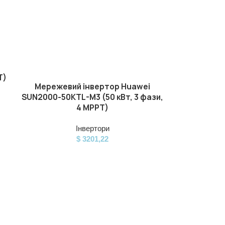
T)
Мережевий інвертор Huawei
ДОДАТИ В КОШИК
SUN2000-50KTL-M3 (50 кВт, 3 фази,
4 MPPT)
Інвертори
$
3201,22