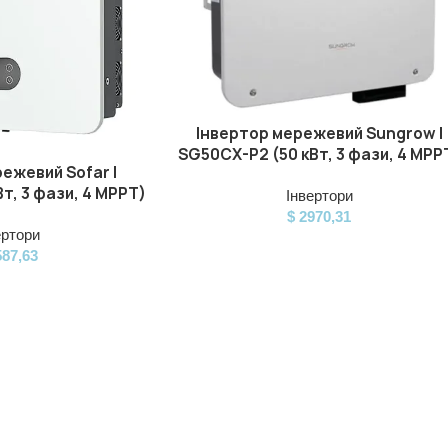
Інвертор мережевий Sungrow |
ДОДАТИ В КОШИК
SG50CX-P2 (50 кВт, 3 фази, 4 MPP
ежевий Sofar |
т, 3 фази, 4 MPPT)
Інвертори
$
2970,31
ертори
87,63