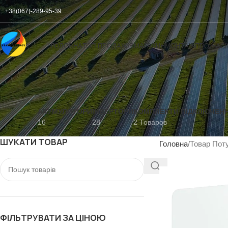
+38(067)-289-95-39
ГОЛОВНА
ТОП ПРОДАЖІВ
МАГАЗИН
МОНТАЖ
ПРО НАС
АКУМУЛЯТОРИ
ІНВЕРТОРИ
КОМПЛЕКТИ ПІДКЛЮЧЕН
16
28
2 Товаров
ШУКАТИ ТОВАР
Головна
Товар Поту
ФІЛЬТРУВАТИ ЗА ЦІНОЮ