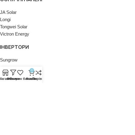
JA Solar
Longi
Tongwei Solar
Victron Energy
ІНВЕРТОРИ
Sungrow
0
ПОЛІТИКИ
Магазин
Фільтри
Список бажань
Кошик
Порівняти
Політика конфіденційності
Політика повернення
Контакти
Новини