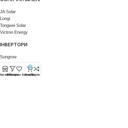
JA Solar
Longi
Tongwei Solar
Victron Energy
ІНВЕРТОРИ
Sungrow
0
ПОЛІТИКИ
Магазин
Фільтри
Список бажань
Кошик
Порівняти
Політика конфіденційності
Політика повернення
Контакти
Новини