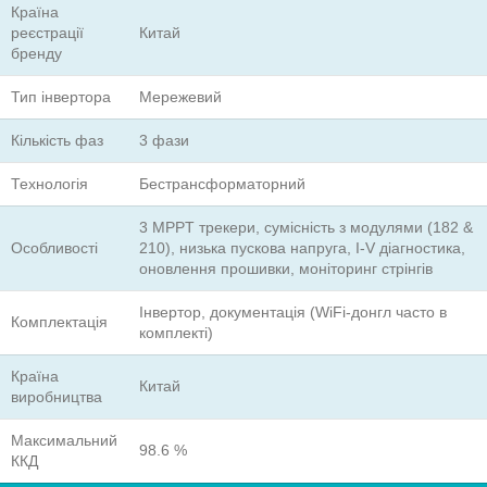
Країна
реєстрації
Китай
бренду
Тип інвертора
Мережевий
Кількість фаз
3 фази
Технологія
Бестрансформаторний
3 MPPT трекери, сумісність з модулями (182 &
Особливості
210), низька пускова напруга, I-V діагностика,
оновлення прошивки, моніторинг стрінгів
Інвертор, документація (WiFi-донгл часто в
Комплектація
комплекті)
Країна
Китай
виробництва
Максимальний
98.6 %
ККД