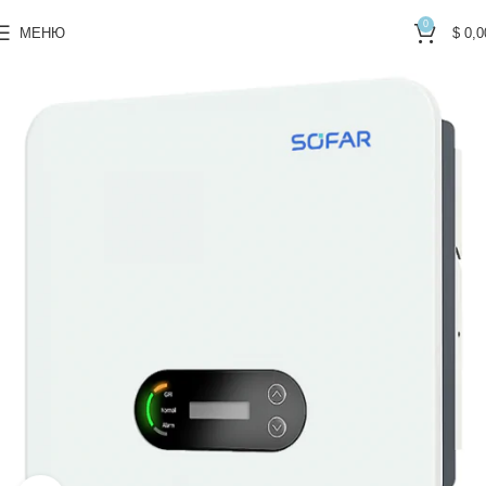
0
МЕНЮ
$
0,0