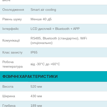
вночі
Охолодження
Smart air cooling
Рівень шуму
Менше 40 дБ
Інтерфейс
LCD дисплей + Bluetooth + APP
RS485, Bluetooth (стандартно), WiFi
Комунікації
(опціонально)
Клас захисту
IP65
Робоча
від -30°C до +60°C
температура
ФІЗИЧНІ ХАРАКТЕРИСТИКИ
Висота
520 мм
Ширина
430 мм
Глибина
189 мм