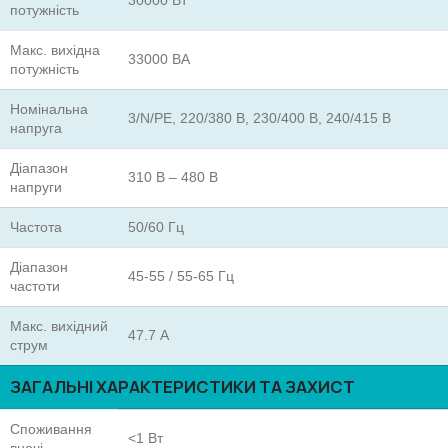
30000 Вт
потужність
Макс. вихідна
33000 ВА
потужність
Номінальна
3/N/PE, 220/380 В, 230/400 В, 240/415 В
напруга
Діапазон
310 В – 480 В
напруги
Частота
50/60 Гц
Діапазон
45-55 / 55-65 Гц
частоти
Макс. вихідний
47.7 А
струм
ЗАГАЛЬНІ ХАРАКТЕРИСТИКИ ТА ЗАХИСТ
Споживання
<1 Вт