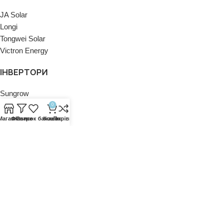
JA Solar
Longi
Tongwei Solar
Victron Energy
ІНВЕРТОРИ
Sungrow
0
ПОЛІТИКИ
Магазин
Фільтри
Список бажань
Кошик
Порівняти
Політика конфіденційності
Політика повернення
Контакти
Новини