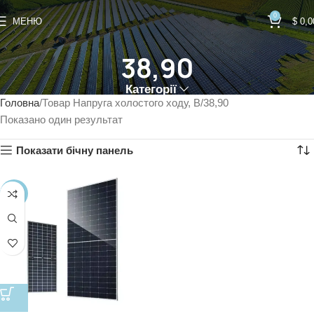
0
МЕНЮ
$
0,0
38,90
Категорії
Головна
Товар Напруга холостого ходу, В
38,90
Показано один результат
Показати бічну панель
-9%